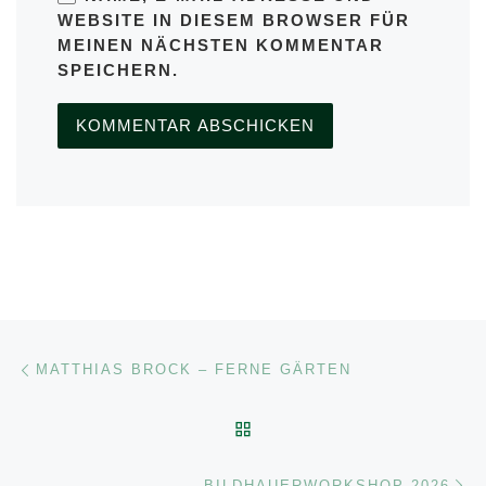
WEBSITE IN DIESEM BROWSER FÜR
MEINEN NÄCHSTEN KOMMENTAR
SPEICHERN.
Beitragsnavigation
Vorheriger Beitrag
MATTHIAS BROCK – FERNE GÄRTEN
ZURÜCK ZUR BEITRAGSL
Nä
BILDHAUERWORKSHOP 2026